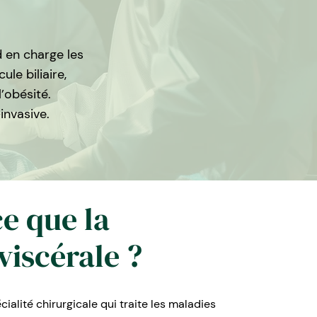
d en charge les
le biliaire,
’obésité.
invasive.
ce que la
viscérale ?
cialité chirurgicale qui traite les maladies