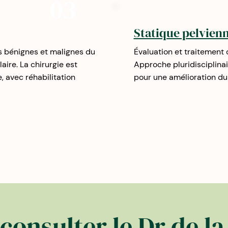
03
Statique pelvien
s bénignes et malignes du
Évaluation et traitement 
aire. La chirurgie est
Approche pluridisciplina
 avec réhabilitation
pour une amélioration dur
consulter le Dr de la