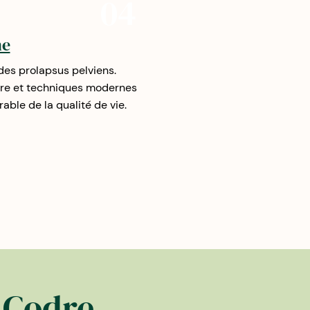
04
ne
des prolapsus pelviens.
ire et techniques modernes
able de la qualité de vie.
 Codre,