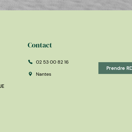
Contact
02 53 00 82 16
Prendre RD
Nantes
UE