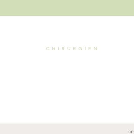
Navi
Dr. de la
Codre
Accu
CHIRURGIEN
Chir
Chir
Proc
À Pr
Blog
Ren
DÉ