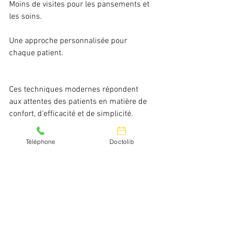
Moins de visites pour les pansements et 
les soins.
Une approche personnalisée pour 
chaque patient.
Ces techniques modernes répondent 
aux attentes des patients en matière de 
confort, d'efficacité et de simplicité.
Téléphone
Doctolib
---
Conclusion
Grâce à l’association de la technique au 
laser pour les petites maladies et du 
lambeau de recouvrement pour les cas 