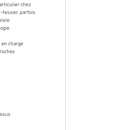
articulier chez 
-fessier, parfois 
iste 
ogie.
 en charge 
proches 
issus 