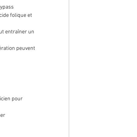
bypass 
ide folique et 
ut entraîner un 
pération peuvent 
icien pour 
er 