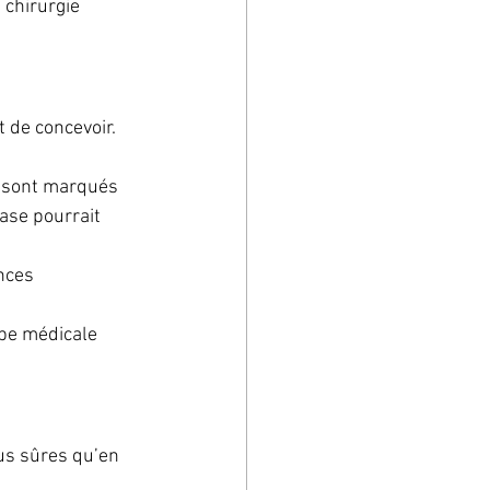
 chirurgie 
t de concevoir. 
e sont marqués 
ase pourrait 
nces 
ipe médicale 
us sûres qu’en 