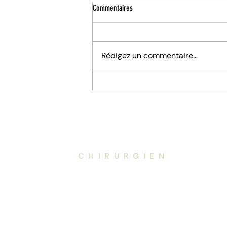
Commentaires
Rédigez un commentaire...
Fistule anale à Nantes : symptômes,
traitements et chirurgie
Navi
Dr. de la
Codre
Accu
CHIRURGIEN
Chir
Chir
Proc
À Pr