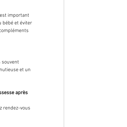
 est important 
 bébé et éviter 
s compléments 
s souvent 
nutieuse et un 
ssesse après 
ez rendez-vous 