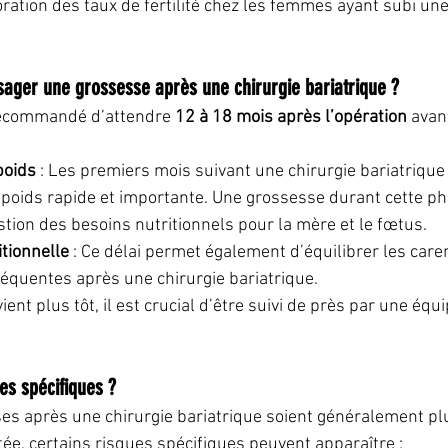
ation des taux de fertilité chez les femmes ayant subi une
sager une grossesse après une chirurgie bariatrique ?
recommandé d’attendre 
12 à 18 mois après l’opération
 avan
poids
 : Les premiers mois suivant une chirurgie bariatriqu
 poids rapide et importante. Une grossesse durant cette ph
tion des besoins nutritionnels pour la mère et le fœtus.
itionnelle
 : Ce délai permet également d’équilibrer les care
réquentes après une chirurgie bariatrique.
ent plus tôt, il est crucial d’être suivi de près par une équ
ues spécifiques ?
es après une chirurgie bariatrique soient généralement pl
tée, certains risques spécifiques peuvent apparaître :