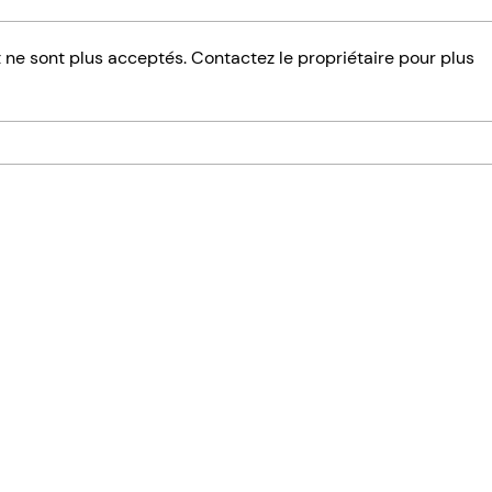
ne sont plus acceptés. Contactez le propriétaire pour plus
Kyste pilonidal à Nantes : laser,
Sleeve
traitement et guérison
qu'il f
gation
Contact
eil
02 53 00 82 16
urgie Viscérale et Digestive
Nantes
urgie Bariatrique
tologie
opos