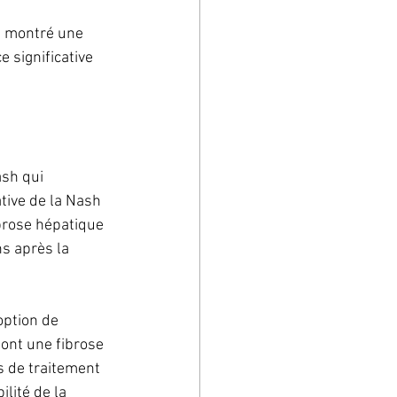
nt montré une 
e significative 
sh qui 
tive de la Nash 
ibrose hépatique 
s après la 
option de 
 ont une fibrose 
s de traitement 
lité de la 