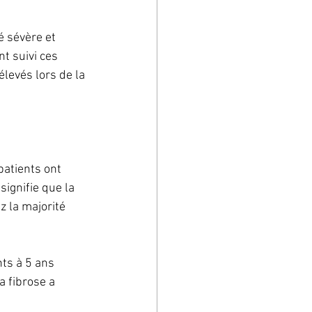
é sévère et 
t suivi ces 
levés lors de la 
patients ont 
ignifie que la 
z la majorité 
ts à 5 ans 
a fibrose a 