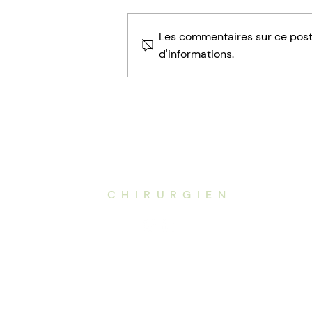
Les commentaires sur ce post 
d'informations.
Fistule anale à Nantes : symptômes,
traitements et chirurgie
Navi
Dr. de la
Codre
Accu
CHIRURGIEN
Chir
Chir
Proc
À Pr
Blog