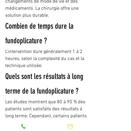
changements de mode de vie et des 
médicaments. La chirurgie offre une 
solution plus durable.
Combien de temps dure la 
fundoplicature ?
L'intervention dure généralement 1 à 2 
heures, selon la complexité du cas et la 
technique utilisée.
Quels sont les résultats à long 
terme de la fundoplicature ?
Les études montrent que 80 à 90 % des 
patients sont satisfaits des résultats à 
long terme. Cependant, certains patients 
peuvent avoir besoin de reprendre des 
médicaments après plusieurs années.