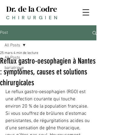
Dr. de la Codre
CHIRURGIEN
Post
All Posts
25 mars
4 min de lecture
All Posts
Reflux gastro-oesophagien à Nantes
bariatrique
: symptômes, causes et solutions
chirurgicales
Le reflux gastro-oesophagien (RGO) est 
une affection courante qui touche 
environ 20 % de la population française. 
Si vous souffrez de brûlures d'estomac 
persistantes, de régurgitations acides ou 
d'une sensation de gêne thoracique, 