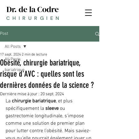
Dr. de la Codre
CHIRURGIEN
Post
All Posts
17 sept. 2024
2 min de lecture
All Posts
Obésité, chirurgie bariatrique,
bariatrique
risque d'AVC : quelles sont les
dernières données de la science ?
Dernière mise à jour :
20 sept. 2024
La 
chirurgie bariatrique
, et plus 
spécifiquement la 
sleeve
 ou 
gastrectomie longitudinale, s'impose 
comme une solution de premier plan 
pour lutter contre l’obésité. Mais saviez-
vous qu'elle pourrait également jouer un 