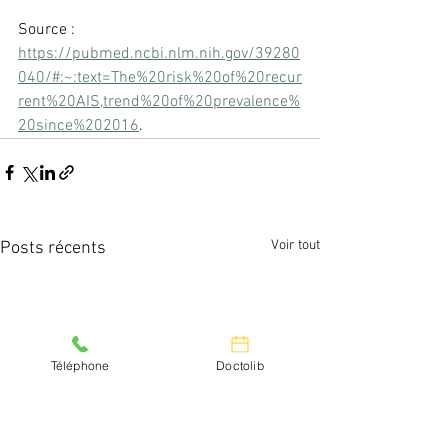
Source : 
https://pubmed.ncbi.nlm.nih.gov/39280
040/#:~:text=The%20risk%20of%20recur
rent%20AIS,trend%20of%20prevalence%
20since%202016
.
Voir tout
Posts récents
Téléphone
Doctolib