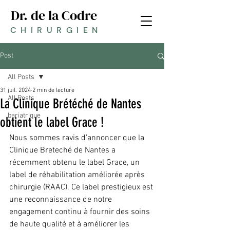
Dr. de la Codre
CHIRURGIEN
Post
All Posts
31 juil. 2024
2 min de lecture
All Posts
La Clinique Brétéché de Nantes
bariatrique
obtient le label Grace !
Nous sommes ravis d’annoncer que la 
Clinique Breteché de Nantes a 
récemment obtenu le label Grace, un 
label de réhabilitation améliorée après 
chirurgie (RAAC). Ce label prestigieux est 
une reconnaissance de notre 
engagement continu à fournir des soins 
de haute qualité et à améliorer les 