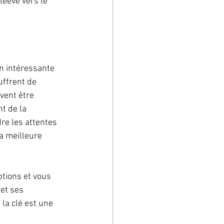
leeve vers le 
n intéressante 
uffrent de 
vent être 
t de la 
re les attentes 
a meilleure 
tions et vous 
et ses 
la clé est une 