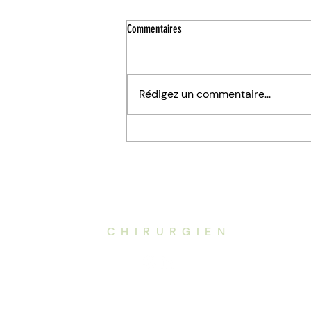
Commentaires
Rédigez un commentaire...
Fistule anale à Nantes : symptômes,
traitements et chirurgie
Navi
Dr. de la
Codre
Accu
CHIRURGIEN
Chir
Chir
Proc
À Pr