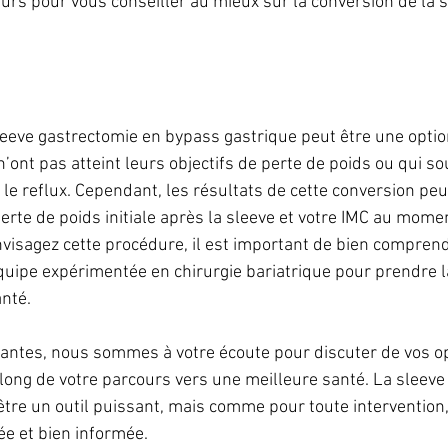
urs pour vous conseiller au mieux sur la conversion de la s
leeve gastrectomie en bypass gastrique peut être une optio
n’ont pas atteint leurs objectifs de perte de poids ou qui so
e reflux. Cependant, les résultats de cette conversion peu
erte de poids initiale après la sleeve et votre IMC au momen
nvisagez cette procédure, il est important de bien comprend
quipe expérimentée en chirurgie bariatrique pour prendre l
anté.
antes, nous sommes à votre écoute pour discuter de vos op
ong de votre parcours vers une meilleure santé. La sleeve 
tre un outil puissant, mais comme pour toute intervention, 
ée et bien informée.