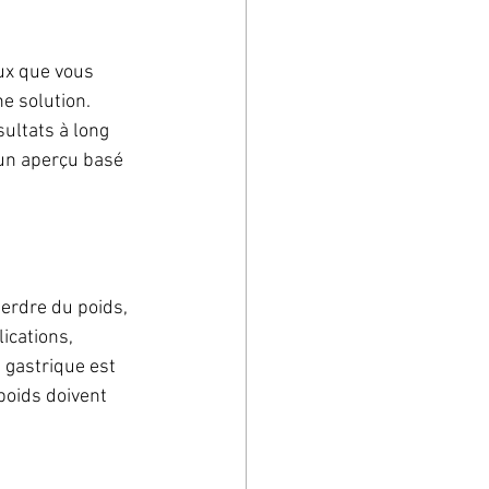
ux que vous 
e solution. 
ultats à long 
 un aperçu basé 
erdre du poids, 
ications, 
gastrique est 
poids doivent 