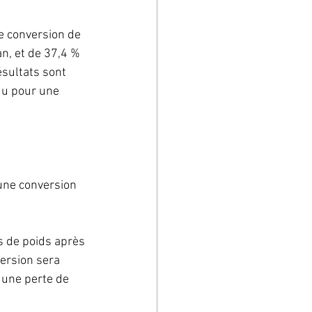
e conversion de 
n, et de 37,4 % 
ésultats sont 
du pour une 
 une conversion 
s de poids après 
version sera 
 une perte de 