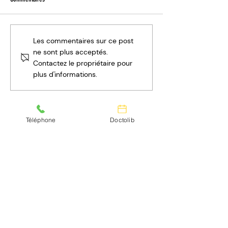
Kyste pilonidal à Nantes : laser,
Sleeve gastrectomie à 
Les commentaires sur ce post
traitement et guérison
ce qu'il faut savoir
ne sont plus acceptés.
Contactez le propriétaire pour
plus d'informations.
Téléphone
Doctolib
Dr. de la Codre
CHIRURGIEN
Contact