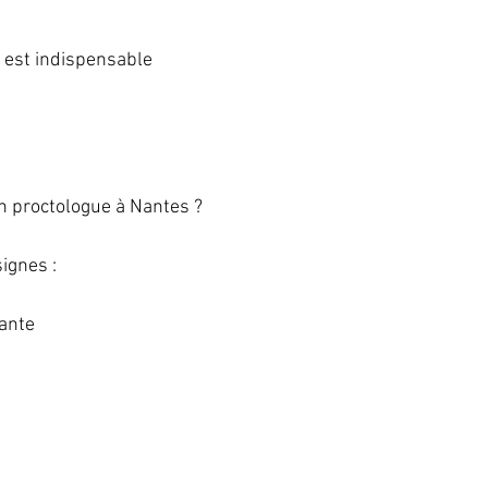
é est indispensable
n proctologue à Nantes ?
ignes :
tante