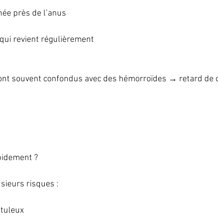
née près de l’anus
 qui revient régulièrement
t souvent confondus avec des hémorroïdes → retard de d
pidement ?
sieurs risques :
stuleux