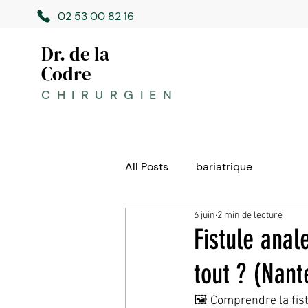
02 53 00 82 16
Dr. de la
Codre
CHIRURGIEN
All Posts
bariatrique
6 juin
2 min de lecture
Fistule anal
tout ? (Nant
🖼️ Comprendre la fis