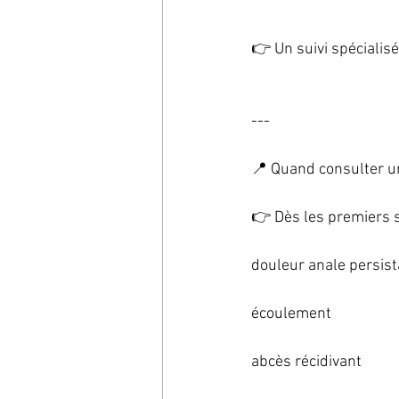
👉 Un suivi spécialis
---
📍 Quand consulter u
👉 Dès les premiers s
douleur anale persis
écoulement
abcès récidivant