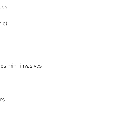
ques
mie)
es mini-invasives
ers