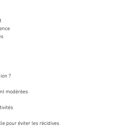
t
nence
es
tion ?
nt modérées
ivités
le pour éviter les récidives