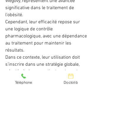
Wegovy, représentent une avancée 
significative dans le traitement de 
l’obésité.
Cependant, leur efficacité repose sur 
une logique de contrôle 
pharmacologique, avec une dépendance 
au traitement pour maintenir les 
résultats.
Dans ce contexte, leur utilisation doit 
s’inscrire dans une stratégie globale, 
adaptée à chaque patient, en tenant 
compte des objectifs à court et long 
Téléphone
Doctolib
terme.
C’est cette vision d’ensemble qui permet 
aujourd’hui d’optimiser la prise en 
charge de l’obésité.